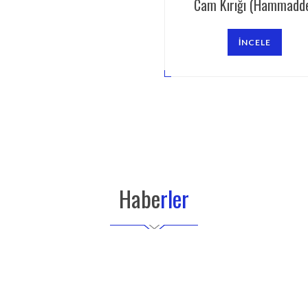
Cam Kırığı (Hammadd
İNCELE
Habe
rler