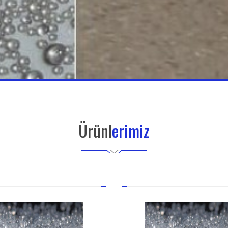
Ürünl
erimiz