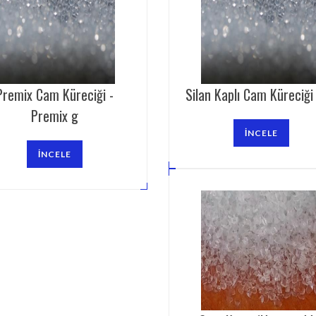
Premix Cam Küreciği -
Silan Kaplı Cam Küreciği 
Premix g
İNCELE
İNCELE